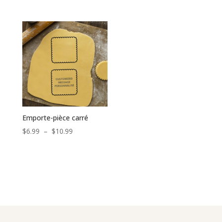
de
de
prix :
prix :
$6.99
$6.99
à
à
$10.99
$10.99
Emporte-pièce carré
Plage
$
6.99
–
$
10.99
de
prix :
$6.99
à
$10.99