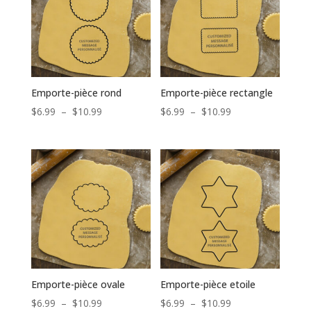
Emporte-pièce rond
Emporte-pièce rectangle
Plage
Plage
$
6.99
–
$
10.99
$
6.99
–
$
10.99
de
de
prix :
prix :
$6.99
$6.99
à
à
$10.99
$10.99
Emporte-pièce ovale
Emporte-pièce etoile
Plage
Plage
$
6.99
–
$
10.99
$
6.99
–
$
10.99