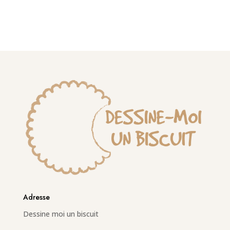
prix :
$6.99
à
$10.99
Adresse
Dessine moi un biscuit