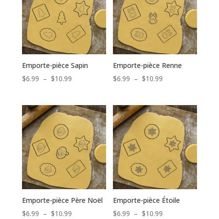
Emporte-pièce Sapin
Emporte-pièce Renne
Plage
Plage
$
6.99
–
$
10.99
$
6.99
–
$
10.99
de
de
prix :
prix :
$6.99
$6.99
à
à
$10.99
$10.99
Emporte-pièce Père Noël
Emporte-pièce Étoile
Plage
Plage
$
6.99
–
$
10.99
$
6.99
–
$
10.99