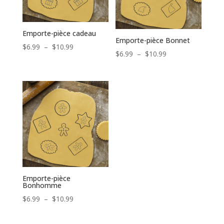
Emporte-pièce cadeau
Emporte-pièce Bonnet
Plage
$
6.99
–
$
10.99
Plage
$
6.99
–
$
10.99
de
de
prix :
prix :
$6.99
$6.99
à
à
$10.99
$10.99
Emporte-pièce
Bonhomme
Plage
$
6.99
–
$
10.99
de