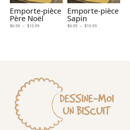
Emporte-pièce
Emporte-pièce
Père Noël
Sapin
Plage
Plage
$
6.99
–
$
10.99
$
6.99
–
$
10.99
de
de
prix :
prix :
$6.99
$6.99
à
à
$10.99
$10.99