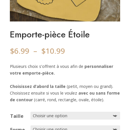
Emporte-pièce Étoile
Plage
$
6.99
–
$
10.99
de
prix :
Plusieurs choix s’offrent à vous afin de
personnaliser
$6.99
votre emporte-pièce.
à
$10.99
Choisissez d’abord la taille
(petit, moyen ou grand).
Choisissez ensuite si vous le voulez
avec ou sans forme
de contour
(carré, rond, rectangle, ovale, étoile).
Taille
Forme