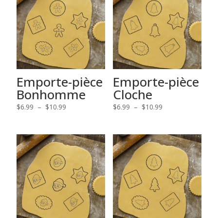
Emporte-pièce
Emporte-pièce
Bonhomme
Cloche
Plage
Plage
$
6.99
–
$
10.99
$
6.99
–
$
10.99
de
de
prix :
prix :
$6.99
$6.99
à
à
$10.99
$10.99