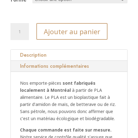
quantité
Ajouter au panier
de
Emporte-
pièce
Étoile
Description
Informations complémentaires
Nos emporte-pièces
sont fabriqués
localement à Montréal
à partir de PLA
alimentaire. Le PLA est un bioplastique fait à
partir d’amidon de maïs, de betterave ou de riz.
Sans pétrole, nous pouvons donc affirmer que
c’est un matériau écologique et biodégradable.
Chaque commande est faite sur mesure.
Notre service de contrôle qualité s’assure que