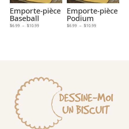
Emporte-pièce
Emporte-pièce
Baseball
Podium
Plage
Plage
$
6.99
–
$
10.99
$
6.99
–
$
10.99
de
de
prix :
prix :
$6.99
$6.99
à
à
$10.99
$10.99