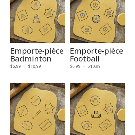
Emporte-pièce
Emporte-pièce
Badminton
Football
Plage
Plage
$
6.99
–
$
10.99
$
6.99
–
$
10.99
de
de
prix :
prix :
$6.99
$6.99
à
à
$10.99
$10.99