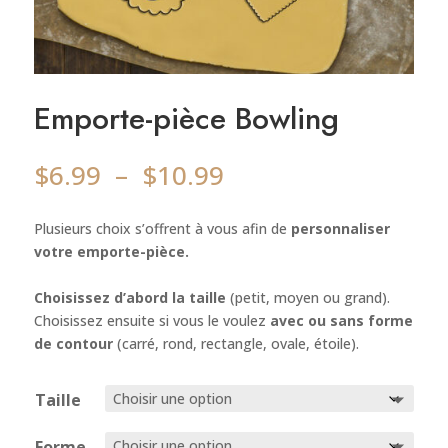
Emporte-pièce Bowling
Plage
$
6.99
–
$
10.99
de
prix :
Plusieurs choix s’offrent à vous afin de
personnaliser
$6.99
votre emporte-pièce.
à
$10.99
Choisissez d’abord la taille
(petit, moyen ou grand).
Choisissez ensuite si vous le voulez
avec ou sans forme
de contour
(carré, rond, rectangle, ovale, étoile).
Taille
Forme