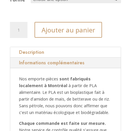
quantité
Ajouter au panier
de
Emporte-
pièce
Bowling
Description
Informations complémentaires
Nos emporte-pièces
sont fabriqués
localement à Montréal
à partir de PLA
alimentaire. Le PLA est un bioplastique fait à
partir d’amidon de maïs, de betterave ou de riz.
Sans pétrole, nous pouvons donc affirmer que
c’est un matériau écologique et biodégradable.
Chaque commande est faite sur mesure.
Notre service de contrôle qualité s’assure que