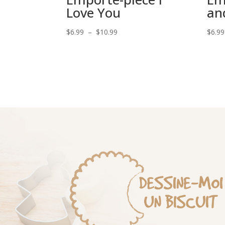
Love You
an
Plage
$
6.99
–
$
10.99
$
6.99
de
prix :
$6.99
à
$10.99