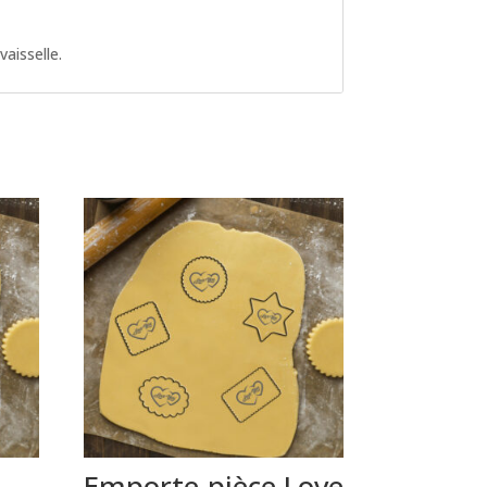
aisselle.
Emporte-pièce Love