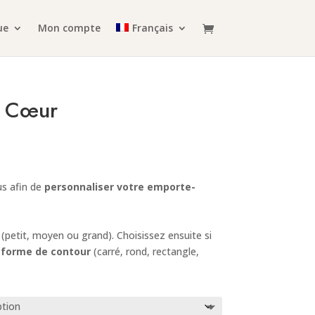
ue
Mon compte
Français
e Cœur
Plage
de
prix :
us afin de
personnaliser votre emporte-
$6.99
à
$10.99
(petit, moyen ou grand). Choisissez ensuite si
 forme de contour
(carré, rond, rectangle,