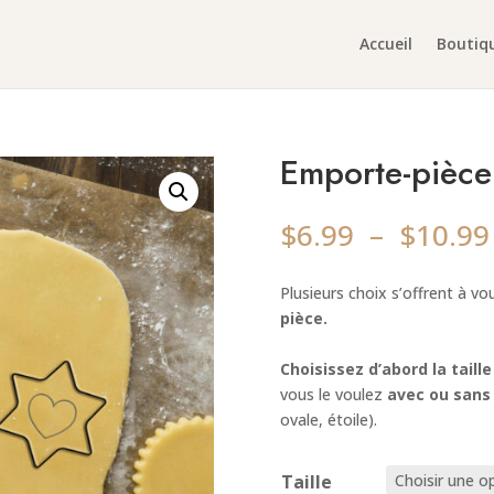
Accueil
Boutiq
Emporte-pièc
$
6.99
–
$
10.99
Plusieurs choix s’offrent à vo
pièce.
Choisissez d’abord la taille
vous le voulez
avec ou sans
ovale, étoile).
Taille