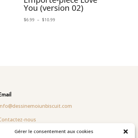
You (version 02)
Plage
$
6.99
–
$
10.99
de
prix :
$6.99
à
$10.99
Email
info@dessinemoiunbiscuit.com
Contactez-nous
Gérer le consentement aux cookies
Suivez-nous