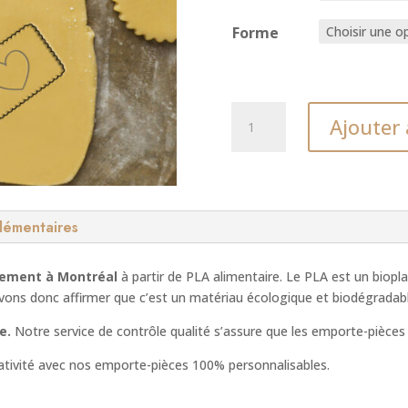
Forme
quantité
Ajouter 
de
Emporte-
pièce
Cœur
lémentaires
lement à Montréal
à partir de PLA alimentaire. Le PLA est un biopla
uvons donc affirmer que c’est un matériau écologique et biodégradabl
e.
Notre service de contrôle qualité s’assure que les emporte-pièce
éativité avec nos emporte-pièces 100% personnalisables.