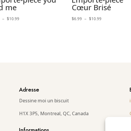
d me
Cœur Brisé
Plage
Plage
–
$
10.99
$
6.99
–
$
10.99
de
de
prix :
prix :
$6.99
$6.99
à
à
$10.99
$10.99
Adresse
Dessine moi un biscuit
H1X 3P5, Montreal, QC, Canada
Informations