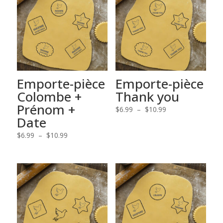
Emporte-pièce
Emporte-pièce
Colombe +
Thank you
Prénom +
Plage
$
6.99
–
$
10.99
Date
de
Plage
prix :
$
6.99
–
$
10.99
de
$6.99
prix :
à
$6.99
$10.99
à
$10.99