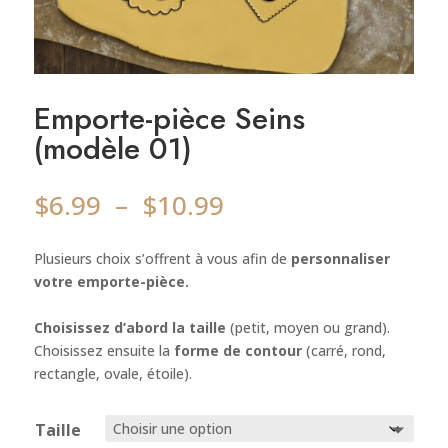
Emporte-pièce Seins
(modèle 01)
Plage
$
6.99
–
$
10.99
de
prix :
Plusieurs choix s’offrent à vous afin de
personnaliser
$6.99
votre emporte-pièce.
à
$10.99
Choisissez d’abord la taille
(petit, moyen ou grand).
Choisissez ensuite la
forme de contour
(carré, rond,
rectangle, ovale, étoile).
Taille