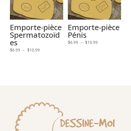
Emporte-pièce
Emporte-pièce
Spermatozoïd
Pénis
es
Plage
$
6.99
–
$
10.99
Plage
de
$
6.99
–
$
10.99
de
prix :
prix :
$6.99
$6.99
à
à
$10.99
$10.99