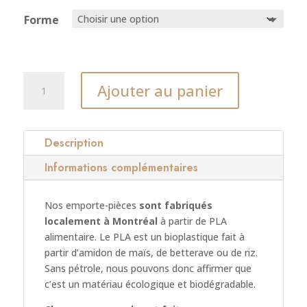
Forme
quantité
Ajouter au panier
de
Emporte-
pièce
Seins
Description
(modèle
Informations complémentaires
01)
Nos emporte-pièces
sont fabriqués
localement à Montréal
à partir de PLA
alimentaire. Le PLA est un bioplastique fait à
partir d’amidon de maïs, de betterave ou de riz.
Sans pétrole, nous pouvons donc affirmer que
c’est un matériau écologique et biodégradable.