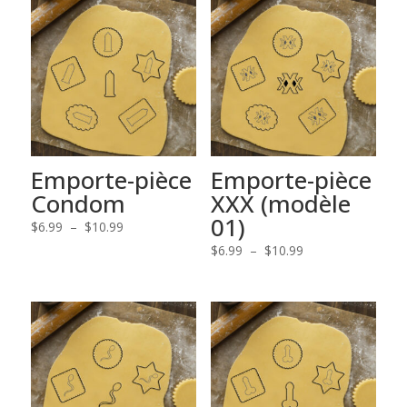
Emporte-pièce
Emporte-pièce
Condom
XXX (modèle
01)
Plage
$
6.99
–
$
10.99
de
Plage
$
6.99
–
$
10.99
prix :
de
$6.99
prix :
à
$6.99
$10.99
à
$10.99