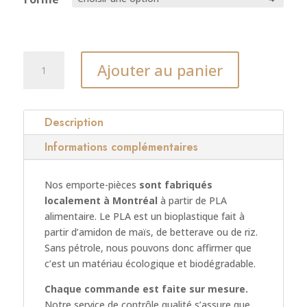
quantité
Ajouter au panier
de
Emporte-
pièce
Tête
Description
de
Informations complémentaires
lapin
Nos emporte-pièces
sont fabriqués
localement à Montréal
à partir de PLA
alimentaire. Le PLA est un bioplastique fait à
partir d’amidon de maïs, de betterave ou de riz.
Sans pétrole, nous pouvons donc affirmer que
c’est un matériau écologique et biodégradable.
Chaque commande est faite sur mesure.
Notre service de contrôle qualité s’assure que