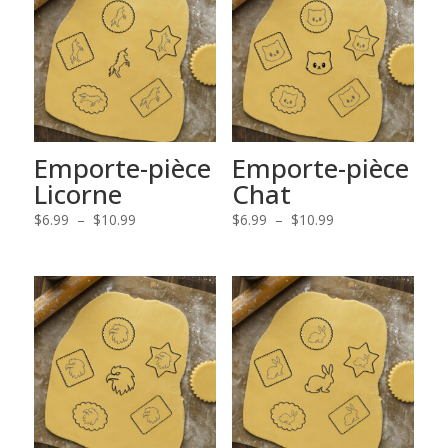
Emporte-pièce
Emporte-pièce
Licorne
Chat
Plage
Plage
$
6.99
–
$
10.99
$
6.99
–
$
10.99
de
de
prix :
prix :
$6.99
$6.99
à
à
$10.99
$10.99