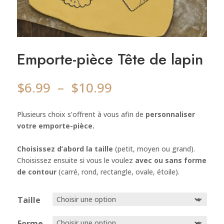
Emporte-pièce Tête de lapin
Plage
$
6.99
–
$
10.99
de
prix :
Plusieurs choix s’offrent à vous afin de
personnaliser
$6.99
votre emporte-pièce.
à
$10.99
Choisissez d’abord la taille
(petit, moyen ou grand).
Choisissez ensuite si vous le voulez
avec ou sans forme
de contour
(carré, rond, rectangle, ovale, étoile).
Taille
Forme