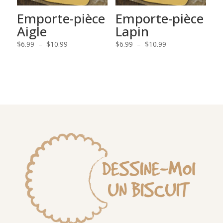
Emporte-pièce
Emporte-pièce
Aigle
Lapin
Plage
Plage
$
6.99
–
$
10.99
$
6.99
–
$
10.99
de
de
prix :
prix :
$6.99
$6.99
à
à
$10.99
$10.99